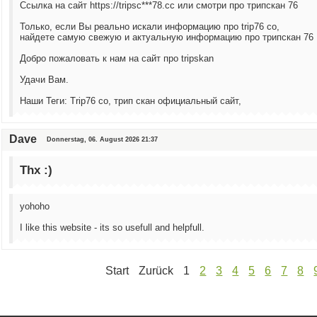
Ссылка на сайт https://tripsc***78.cc или смотри про трипскан 76
Только, если Вы реально искали информацию про trip76 co,
найдете самую свежую и актуальную информацию про трипскан 76
Добро пожаловать к нам на сайт про tripskan
Удачи Вам.
Наши Теги: Trip76 co, трип скан официальный сайт,
Dave
Donnerstag, 06. August 2026 21:37
Thx :)
yohoho
I like this website - its so usefull and helpfull.
Start
Zurück
1
2
3
4
5
6
7
8