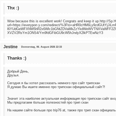
Thx :)
Wow because this is excellent work! Congrats and keep it up.http://Sp
url=https://everypon y.com/redirect/%3Fto=aHR0cHM6Ly9zdGUtYj
l6YUdGeWFXNW5hR2x6Wlc1bGNtZDVaMkZzYkdWeWVTNXVaWFF2Z
XVZV2RsYm1ONS4/Ym9fdGFibGU9cW5hJndyX2lkPTEwNzY3
Jestine
Donnerstag, 06. August 2026 22:33
Thanks :)
Добрый День,
Друзья.
Сегодня я бы хотел рассказать немного про сайт трипскан
Я думаю Вы ишите именно про трипскан официальный сайт?!
Значит эта наиболее актуальная информация про трипскан сайт вхо
Мы предлагаем больше полезностей про трип скан
На нашем сайте больше про trip76 at, также про трип скан официал