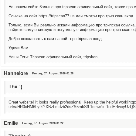
На нашем сайте больше про tripscan официальный сайт, также про с
Ссылка на сайт https://tripscan77.us или смотри про трип скан вход
Только, если Вы реально искали информацию про трипскан ссылка,
найдете самую свежую и актуальную информацию про трип скан о
Добро пожаловать к нам на сайт про tripscan вход
Удачи Вам.
Наши Теги: Tripscan официальный сайт, tripskan,
Hannelore
Freitag, 07. August 2026 01:28
Thx :)
Great website! It looks really professional! Keep up the helpful work!htt
url=aHR0cHM6Ly9tYXBzLmdvb2dsZS5mbS9 1cmw/cT1odHRwcyUzQ
Emilie
Freitag, 07. August 2026 01:22