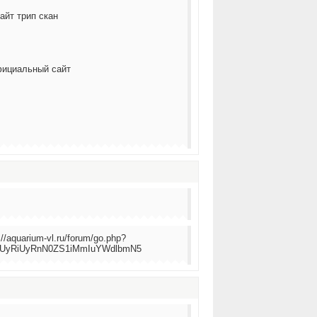
айт трип скан
фициальный сайт
p://aquarium-vl.ru/forum/go.php?
SUyRiUyRnN0ZS1iMmIuYWdlbmN5