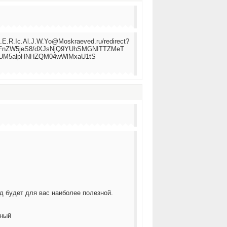
.H.E.R.Ic.Al.J.W.Yo@Moskraeved.ru/redirect?
JiLmFnZW5jeS8/dXJsNjQ9YUhSMGNITTZMeT
UM5alpHNHZQM04wWlMxaU1tS
д будет для вас наиболее полезной.
ьный