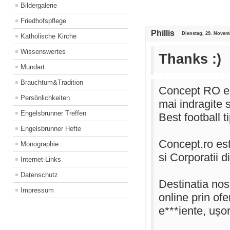
Bildergalerie
Friedhofspflege
Phillis
Dienstag, 29. Novem
Katholische Kirche
Wissenswertes
Thanks :)
Mundart
Brauchtum&Tradition
Concept RO est
Persönlichkeiten
mai indragite 
Engelsbrunner Treffen
Best football t
Engelsbrunner Hefte
Concept.ro est
Monographie
si Corporatii 
Internet-Links
Datenschutz
Destinatia nos
Impressum
online prin of
e***iente, ușo