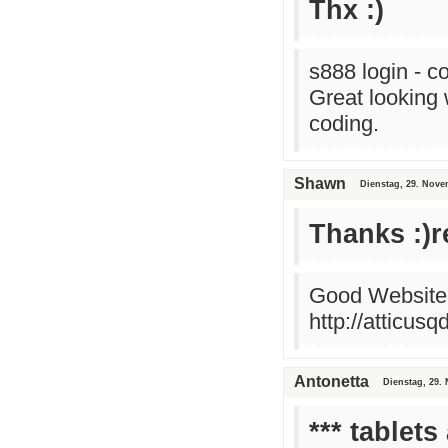
Thx :)
s888 login - 
Great looking 
coding.
Shawn
Dienstag, 29. Nove
Thanks :)r
Good Website,
http://atticu
Antonetta
Dienstag, 29.
*** tablets