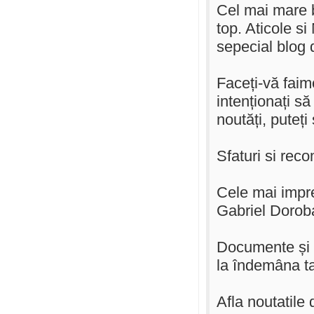
Cel mai mare 
top. Aticole s
sepecial blog
Faceți-vă faim
intenționați să
noutăți, puteți
Sfaturi si rec
Cele mai impr
Gabriel Dorob
Documente și D
la îndemâna ta
Afla noutatile d