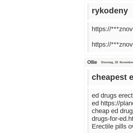
rykodeny
https://***zno
https://***zno
Ollie
Dienstag, 29. November
cheapest 
ed drugs erecti
ed https://pla
cheap ed drugs
drugs-for-ed.h
Erectile pills 