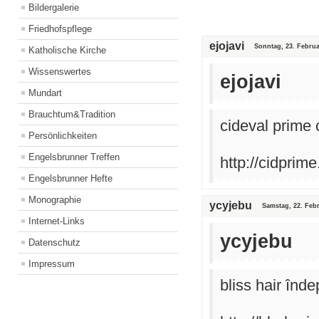
Bildergalerie
Friedhofspflege
ejojavi
Sonntag, 23. Februa
Katholische Kirche
Wissenswertes
ejojavi
Mundart
Brauchtum&Tradition
cideval prime c
Persönlichkeiten
Engelsbrunner Treffen
http://cidprime
Engelsbrunner Hefte
Monographie
ycyjebu
Samstag, 22. Febr
Internet-Links
ycyjebu
Datenschutz
Impressum
bliss hair înd