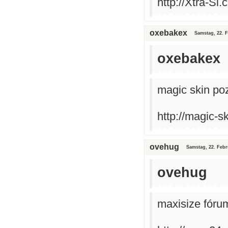
http://Xtra-Si
oxebakex
Samstag, 22. F
oxebakex
magic skin po
http://magic-sk
ovehug
Samstag, 22. Febr
ovehug
maxisize fóru