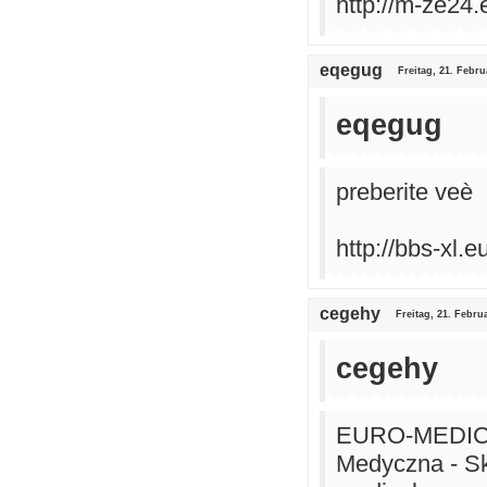
http://m-ze24.
eqegug
Freitag, 21. Febru
eqegug
preberite veè
http://bbs-xl.eu
cegehy
Freitag, 21. Febru
cegehy
EURO-MEDICAL
Medyczna - Sk