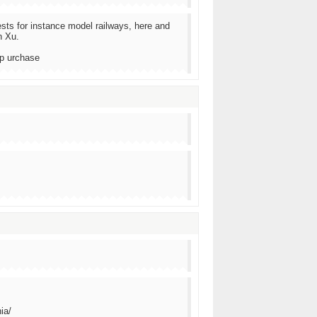
ests for instance model railways, here and
n Xu.
-p urchase
ia/