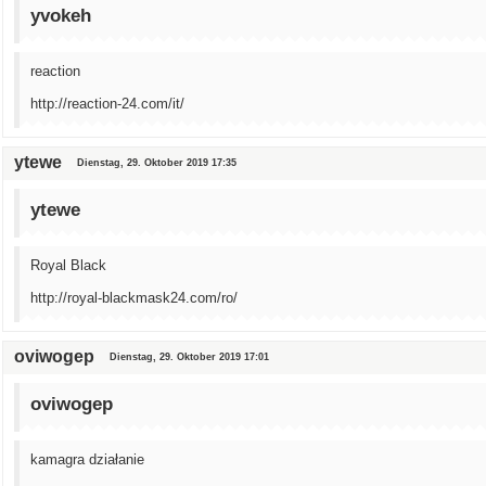
yvokeh
reaction
http://reaction-24.com/it/
ytewe
Dienstag, 29. Oktober 2019 17:35
ytewe
Royal Black
http://royal-blackmask24.com/ro/
oviwogep
Dienstag, 29. Oktober 2019 17:01
oviwogep
kamagra działanie