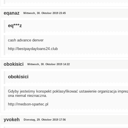
eqanaz
Mittwoch, 30. Oktober 2019 23:45
eq***z
cash advance denver
http://bestpaydayloans24.club
obokisici
Mittwoch, 30. Oktober 2019 14:22
obokisici
Gdyby jesteśmy konspekt poklasyfikować ustawienie organizacja impre
ona niemal nieznaczna.
http://medson-spartec.pl
yvokeh
Dienstag, 29. Oktober 2019 17:56