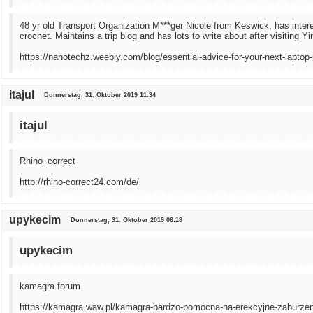
48 yr old Transport Organization M***ger Nicole from Keswick, has inter
crochet. Maintains a trip blog and has lots to write about after visiting Yi
https://nanotechz.weebly.com/blog/essential-advice-for-your-next-laptop
itajul
Donnerstag, 31. Oktober 2019 11:34
itajul
Rhino_correct
http://rhino-correct24.com/de/
upykecim
Donnerstag, 31. Oktober 2019 06:18
upykecim
kamagra forum
https://kamagra.waw.pl/kamagra-bardzo-pomocna-na-erekcyjne-zaburzen